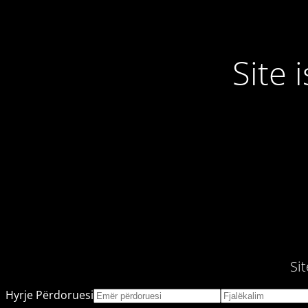
Site
Si
Hyrje Përdoruesi